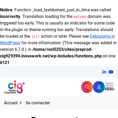
FERMER
Notice
: Function _load_textdomain_just_in_time was called
incorrectly
. Translation loading for the
domain was
matomo
triggered too early. This is usually an indicator for some code
Expertise et proximité pour
les grands défis RH,
in the plugin or theme running too early. Translations should
CIG Petite Couronne
aujourd'hui et demain.
be loaded at the
action or later. Please see
Debugging in
init
WordPress
for more information. (This message was added in
version 6.7.0.) in
/home/rocl5253/sites/preprod-
cig929394.inovawork.net/wp-includes/functions.php
on line
6121
Aller
Linkedi
(ouvert
You
(ou
au
contenu
Rechercher
CIG Petite Couronne
MENU
Accueil
Se connecter