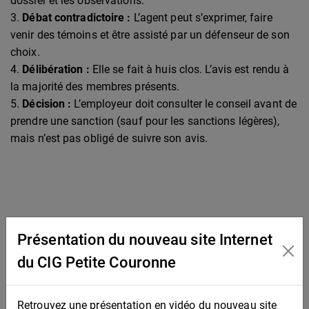
dossier et les observations.
Débat contradictoire :
L’agent peut s’exprimer, faire
venir des témoins et être assisté par un défenseur de son
choix.
Délibération :
Elle se fait à huis clos. L’avis est rendu à
la majorité des membres présents.
Décision :
L’employeur doit consulter le conseil avant de
prendre une sanction (sauf pour les sanctions légères),
mais n’est pas obligé de suivre son avis.
Présentation du nouveau site Internet
du CIG Petite Couronne
Retrouvez une présentation en vidéo du nouveau site