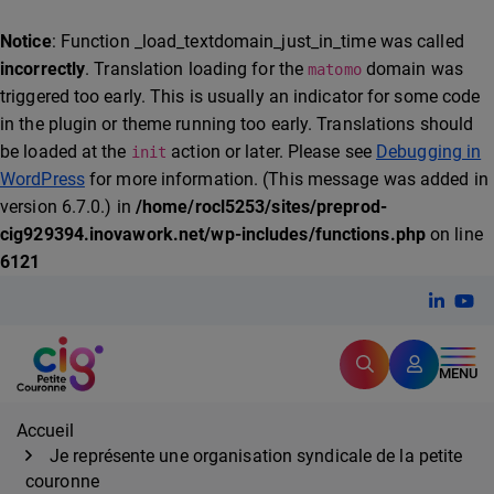
FERMER
Notice
: Function _load_textdomain_just_in_time was called
incorrectly
. Translation loading for the
domain was
matomo
triggered too early. This is usually an indicator for some code
Expertise et proximité pour
les grands défis RH,
in the plugin or theme running too early. Translations should
CIG Petite Couronne
aujourd'hui et demain.
be loaded at the
action or later. Please see
Debugging in
init
WordPress
for more information. (This message was added in
version 6.7.0.) in
/home/rocl5253/sites/preprod-
cig929394.inovawork.net/wp-includes/functions.php
on line
6121
Aller
Linkedi
(ouvert
You
(ou
au
contenu
Rechercher
CIG Petite Couronne
MENU
Accueil
Je représente une organisation syndicale de la petite
couronne