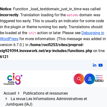
FERMER
Notice
: Function _load_textdomain_just_in_time was called
incorrectly
. Translation loading for the
domain was
matomo
triggered too early. This is usually an indicator for some code
Expertise et proximité pour
les grands défis RH,
in the plugin or theme running too early. Translations should
CIG Petite Couronne
aujourd'hui et demain.
be loaded at the
action or later. Please see
Debugging in
init
WordPress
for more information. (This message was added in
version 6.7.0.) in
/home/rocl5253/sites/preprod-
cig929394.inovawork.net/wp-includes/functions.php
on line
6121
Aller
Linkedi
(ouvert
You
(ou
au
contenu
Rechercher
CIG Petite Couronne
MENU
Accueil
Publications et ressources
La revue Les Informations Administratives et
Juridiques (IAJ)