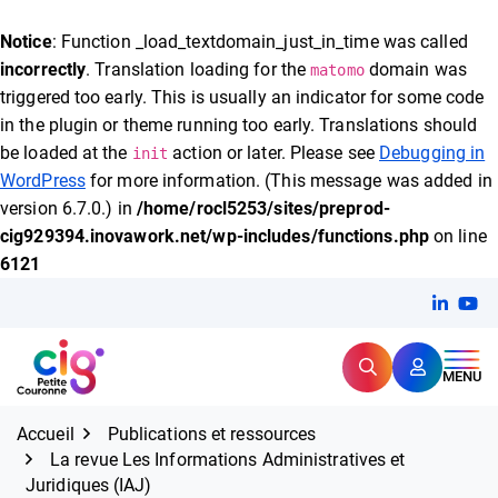
FERMER
Notice
: Function _load_textdomain_just_in_time was called
incorrectly
. Translation loading for the
domain was
matomo
triggered too early. This is usually an indicator for some code
Expertise et proximité pour
les grands défis RH,
in the plugin or theme running too early. Translations should
CIG Petite Couronne
aujourd'hui et demain.
be loaded at the
action or later. Please see
Debugging in
init
WordPress
for more information. (This message was added in
version 6.7.0.) in
/home/rocl5253/sites/preprod-
cig929394.inovawork.net/wp-includes/functions.php
on line
6121
Aller
Linkedi
(ouvert
You
(ou
au
contenu
Rechercher
CIG Petite Couronne
MENU
Accueil
Publications et ressources
La revue Les Informations Administratives et
Juridiques (IAJ)