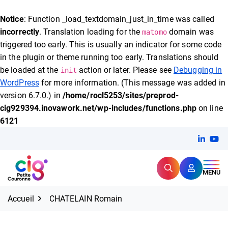
FERMER
Notice
: Function _load_textdomain_just_in_time was called
incorrectly
. Translation loading for the
domain was
matomo
triggered too early. This is usually an indicator for some code
Expertise et proximité pour
les grands défis RH,
in the plugin or theme running too early. Translations should
CIG Petite Couronne
aujourd'hui et demain.
be loaded at the
action or later. Please see
Debugging in
init
WordPress
for more information. (This message was added in
version 6.7.0.) in
/home/rocl5253/sites/preprod-
cig929394.inovawork.net/wp-includes/functions.php
on line
6121
Aller
Linkedi
(ouvert
You
(ou
au
contenu
Rechercher
CIG Petite Couronne
MENU
Accueil
CHATELAIN Romain