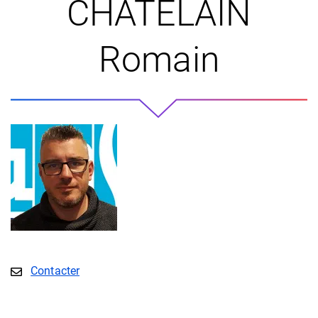
CHATELAIN
Romain
E-mail
Contacter