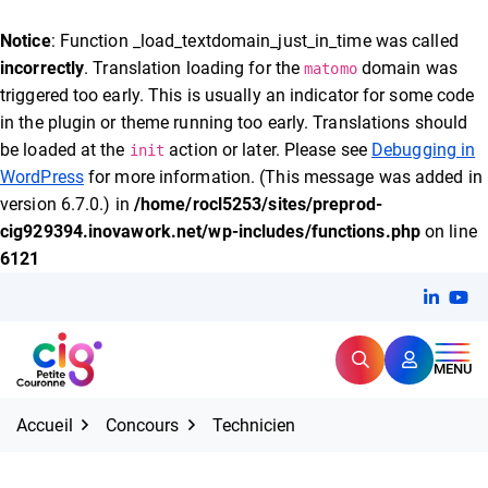
FERMER
Notice
: Function _load_textdomain_just_in_time was called
incorrectly
. Translation loading for the
domain was
matomo
triggered too early. This is usually an indicator for some code
Expertise et proximité pour
les grands défis RH,
in the plugin or theme running too early. Translations should
CIG Petite Couronne
aujourd'hui et demain.
be loaded at the
action or later. Please see
Debugging in
init
WordPress
for more information. (This message was added in
version 6.7.0.) in
/home/rocl5253/sites/preprod-
cig929394.inovawork.net/wp-includes/functions.php
on line
6121
Aller
Linkedi
(ouvert
You
(ou
au
contenu
Rechercher
CIG Petite Couronne
MENU
Accueil
Concours
Technicien