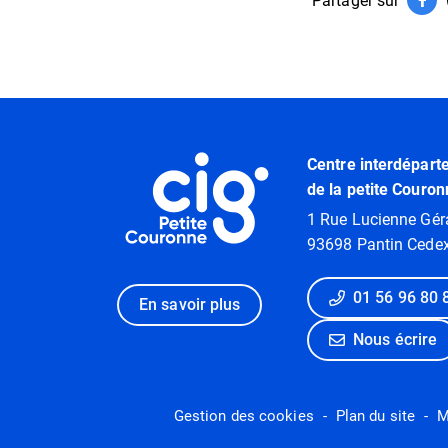
Partager sur
Par
(ouv
Informations utiles
Centre interdépart
de la petite Couron
1 Rue Lucienne Gér
93698 Pantin Cede
01 56 96 80 
En savoir plus
Nous écrire
Gestion des cookies
Plan du site
M