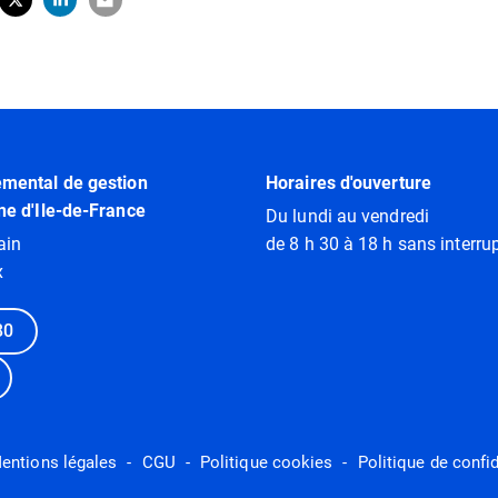
tager sur Facebook
erture dans un nouvel onglet)
Partager sur X (Twitter)
(ouverture dans un nouvel onglet)
Partager sur LinkedIn
(ouverture dans un nouvel onglet)
Partager par e-mail
(ouverture dans un nouvel onglet)
emental de gestion
Horaires d'ouverture
ne d'Ile-de-France
Du lundi au vendredi
ain
de 8 h 30 à 18 h sans interrup
x
80
entions légales
CGU
Politique cookies
Politique de confid