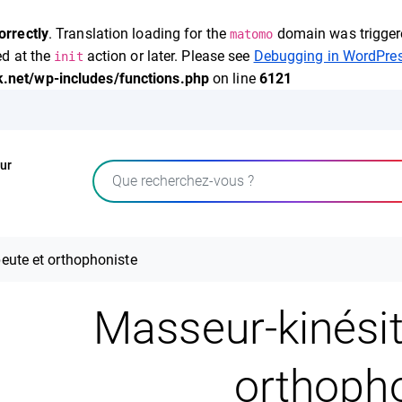
orrectly
. Translation loading for the
domain was triggered
matomo
ed at the
action or later. Please see
Debugging in WordPre
init
.net/wp-includes/functions.php
on line
6121
ur
Rechercher
eute et orthophoniste
Masseur-kinési
orthoph