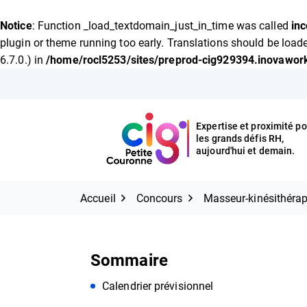
FERMER
Notice
: Function _load_textdomain_just_in_time was called
inc
plugin or theme running too early. Translations should be load
6.7.0.) in
/home/rocl5253/sites/preprod-cig929394.inovawork
Expertise et proximité pour
Aller
les grands défis RH,
CIG Petite Couronne
au
aujourd'hui et demain.
contenu
Expertise et proximité po
les grands défis RH,
CIG Petite Couronne
aujourd'hui et demain.
Accueil
Concours
Masseur-kinésithérap
Sommaire
Calendrier prévisionnel