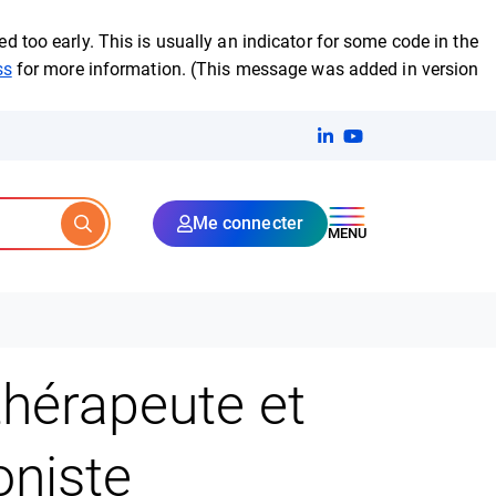
 too early. This is usually an indicator for some code in the
ss
for more information. (This message was added in version
Linkedin
(ouverture dans un no
YouTube
(ouverture dans u
Me connecter
Rechercher
MENU
thérapeute et
oniste