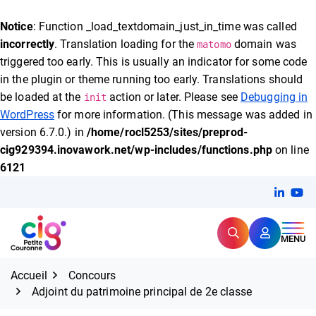
FERMER
Notice
: Function _load_textdomain_just_in_time was called
incorrectly
. Translation loading for the
domain was
matomo
triggered too early. This is usually an indicator for some code
Expertise et proximité pour
les grands défis RH,
in the plugin or theme running too early. Translations should
CIG Petite Couronne
aujourd'hui et demain.
be loaded at the
action or later. Please see
Debugging in
init
WordPress
for more information. (This message was added in
version 6.7.0.) in
/home/rocl5253/sites/preprod-
cig929394.inovawork.net/wp-includes/functions.php
on line
6121
Aller
Linkedi
(ouvert
You
(ou
au
contenu
Rechercher
CIG Petite Couronne
MENU
Accueil
Concours
Adjoint du patrimoine principal de 2e classe