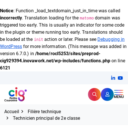
FERMER
Notice
: Function _load_textdomain_just_in_time was called
incorrectly
. Translation loading for the
domain was
matomo
triggered too early. This is usually an indicator for some code
Expertise et proximité pour
les grands défis RH,
in the plugin or theme running too early. Translations should
CIG Petite Couronne
aujourd'hui et demain.
be loaded at the
action or later. Please see
Debugging in
init
WordPress
for more information. (This message was added in
version 6.7.0.) in
/home/rocl5253/sites/preprod-
cig929394.inovawork.net/wp-includes/functions.php
on line
6121
Aller
Linkedi
(ouvert
You
(ou
au
contenu
Rechercher
CIG Petite Couronne
MENU
Accueil
Filière technique
Technicien principal de 2e classe